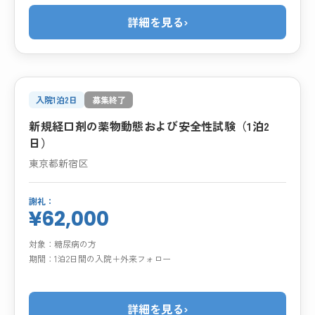
詳細を見る
›
入院1泊2日
募集終了
新規経口剤の薬物動態および安全性試験（1泊2
日）
東京都新宿区
謝礼：
¥62,000
対象：
糖尿病の方
期間：
1泊2日間の入院＋外来フォロー
詳細を見る
›