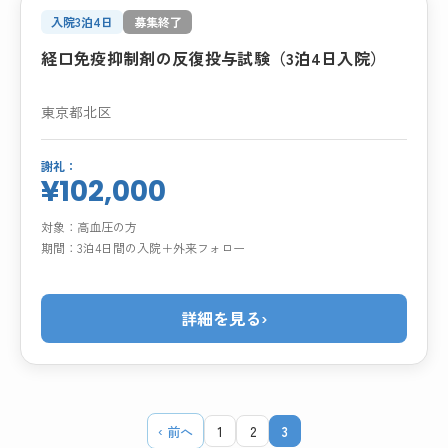
入院3泊4日
募集終了
経口免疫抑制剤の反復投与試験（3泊4日入院）
東京都北区
謝礼：
¥102,000
対象：
高血圧の方
期間：
3泊4日間の入院＋外来フォロー
詳細を見る
›
‹ 前へ
1
2
3