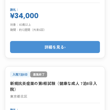
謝礼：
¥34,000
対象：
40歳以上
期間：
約12週間（外来6回）
詳細を見る
›
入院7泊8日
募集終了
新規抗炎症薬の第I相試験（健康な成人 7泊8日入
院）
東京都北区
謝礼：