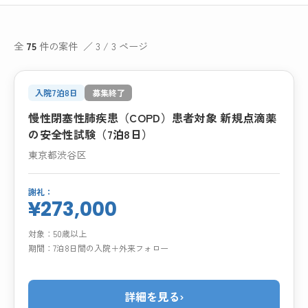
全
75
件の案件 ／ 3 / 3 ページ
入院7泊8日
募集終了
慢性閉塞性肺疾患（COPD）患者対象 新規点滴薬
の安全性試験（7泊8日）
東京都渋谷区
謝礼：
¥273,000
対象：
50歳以上
期間：
7泊8日間の入院＋外来フォロー
詳細を見る
›