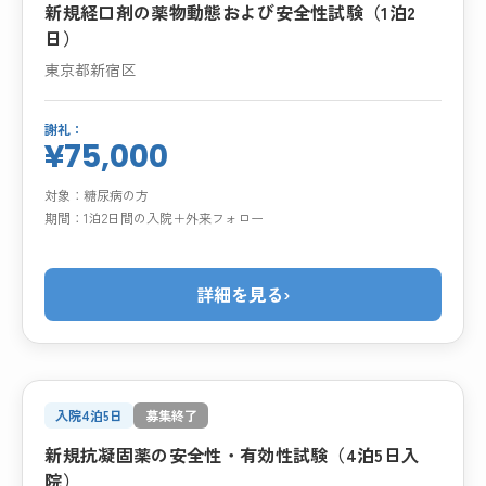
新規経口剤の薬物動態および安全性試験（1泊2
日）
東京都新宿区
謝礼：
¥75,000
対象：
糖尿病の方
期間：
1泊2日間の入院＋外来フォロー
詳細を見る
›
入院4泊5日
募集終了
新規抗凝固薬の安全性・有効性試験（4泊5日入
院）