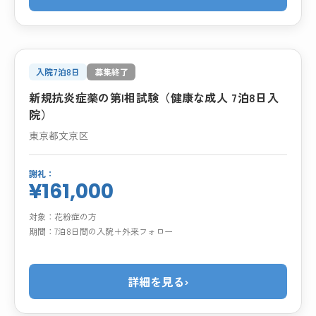
入院7泊8日
募集終了
新規抗炎症薬の第I相試験（健康な成人 7泊8日入
院）
東京都文京区
謝礼：
¥161,000
対象：
花粉症の方
期間：
7泊8日間の入院＋外来フォロー
詳細を見る
›