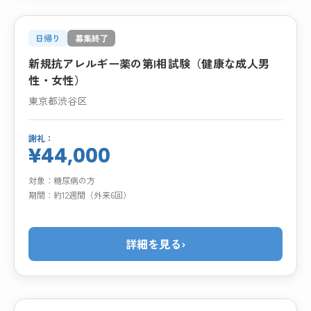
日帰り
募集終了
新規抗アレルギー薬の第I相試験（健康な成人男
性・女性）
東京都渋谷区
謝礼：
¥44,000
対象：
糖尿病の方
期間：
約12週間（外来6回）
詳細を見る
›