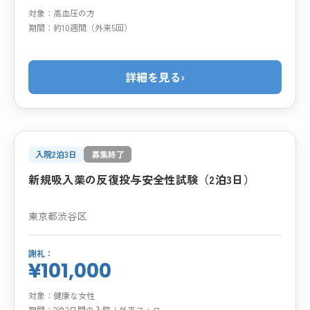
対象：
高血圧の方
期間：
約10週間（外来5回）
詳細を見る
›
入院2泊3日
募集終了
新規吸入薬の反復投与安全性試験（2泊3日）
東京都渋谷区
謝礼：
¥101,000
対象：
健康な女性
期間：
2泊3日間の入院＋外来フォロー