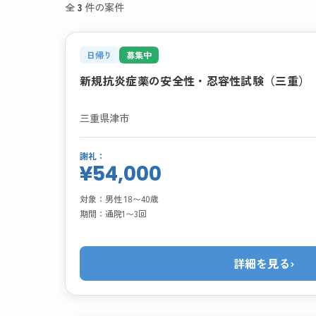
全
3
件の案件
日帰り
募集中
新規抗炎症薬の安全性・忍容性試験（三重）
三重県津市
謝礼：
¥54,000
対象：
男性 18〜40歳
期間：
通院1〜3回
詳細を見る
›