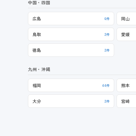
中国・四国
広島
岡山
6件
鳥取
愛媛
2件
徳島
2件
九州・沖縄
福岡
熊本
44件
大分
宮崎
2件