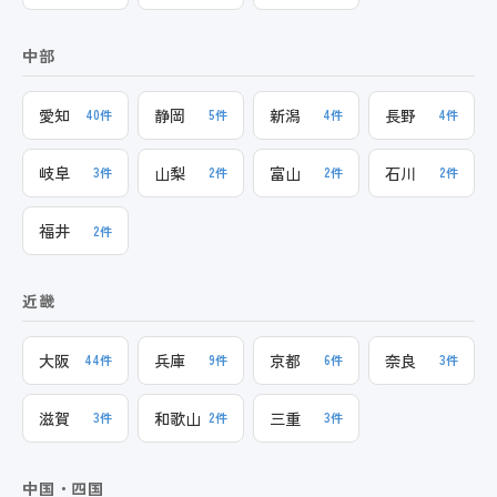
中部
愛知
静岡
新潟
長野
40件
5件
4件
4件
岐阜
山梨
富山
石川
3件
2件
2件
2件
福井
2件
近畿
大阪
兵庫
京都
奈良
44件
9件
6件
3件
滋賀
和歌山
三重
3件
2件
3件
中国・四国