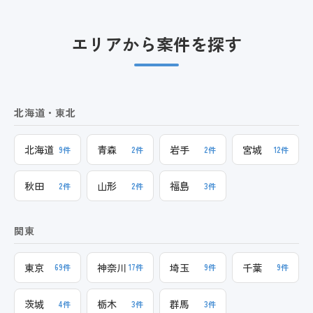
エリアから案件を探す
北海道・東北
北海道
青森
岩手
宮城
9件
2件
2件
12件
秋田
山形
福島
2件
2件
3件
関東
東京
神奈川
埼玉
千葉
69件
17件
9件
9件
茨城
栃木
群馬
4件
3件
3件