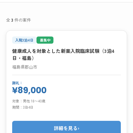
全
3
件の案件
入院3泊4日
募集中
健康成人を対象とした新薬入院臨床試験（3泊4
日・福島）
福島県郡山市
謝礼：
¥89,000
対象：
男性 18〜40歳
期間：
3泊4日
詳細を見る
›