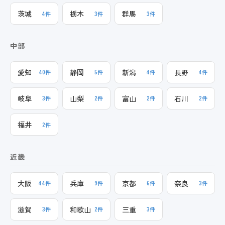
茨城
栃木
群馬
4件
3件
3件
中部
愛知
静岡
新潟
長野
40件
5件
4件
4件
岐阜
山梨
富山
石川
3件
2件
2件
2件
福井
2件
近畿
大阪
兵庫
京都
奈良
44件
9件
6件
3件
滋賀
和歌山
三重
3件
2件
3件