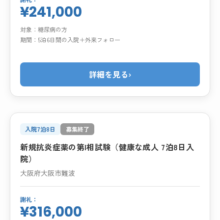
¥241,000
対象：
糖尿病の方
期間：
5泊6日間の入院＋外来フォロー
詳細を見る
›
入院7泊8日
募集終了
新規抗炎症薬の第I相試験（健康な成人 7泊8日入
院）
大阪府大阪市難波
謝礼：
¥316,000