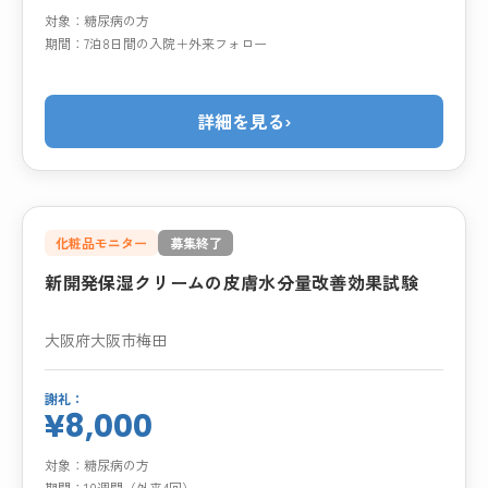
対象：
糖尿病の方
期間：
7泊8日間の入院＋外来フォロー
詳細を見る
›
化粧品モニター
募集終了
新開発保湿クリームの皮膚水分量改善効果試験
大阪府大阪市梅田
謝礼：
¥8,000
対象：
糖尿病の方
期間：
10週間（外来4回）