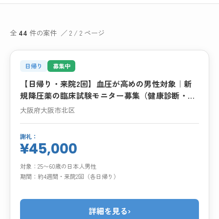
全
44
件の案件 ／ 2 / 2 ページ
日帰り
募集中
【日帰り・来院2回】血圧が高めの男性対象｜新
規降圧薬の臨床試験モニター募集（健康診断・交
通費支給あり）
大阪府大阪市北区
謝礼：
¥45,000
対象：
25〜60歳の日本人男性
期間：
約4週間・来院2回（各日帰り）
詳細を見る
›