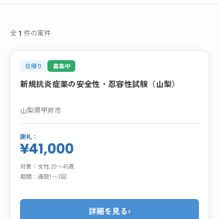
全
1
件の案件
日帰り
募集中
新規抗炎症薬の安全性・忍容性試験（山梨）
山梨県甲府市
謝礼：
¥41,000
対象：
女性 20〜45歳
期間：
通院1〜3回
詳細を見る
›