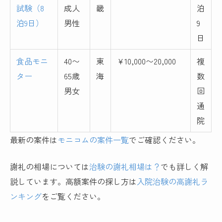
試験（8
成人
畿
泊
泊9日）
男性
9
日
食品モニ
40〜
東
¥10,000〜20,000
複
ター
65歳
海
数
男女
回
通
院
最新の案件は
モニコムの案件一覧
でご確認ください。
謝礼の相場については
治験の謝礼相場は？
でも詳しく解
説しています。高額案件の探し方は
入院治験の高謝礼ラ
ンキング
をご覧ください。