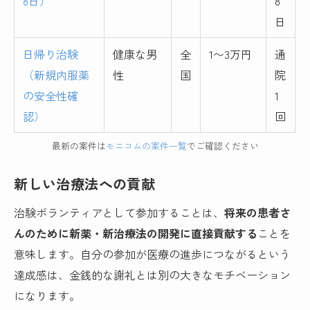
8日）
8
日
日帰り治験
健康な男
全
1〜3万円
通
（新規内服薬
性
国
院
の安全性確
1
認）
回
最新の案件は
モニコムの案件一覧
でご確認ください
新しい治療法への貢献
治験ボランティアとして参加することは、
将来の患者さ
んのために新薬・新治療法の開発に直接貢献する
ことを
意味します。自分の参加が医療の進歩につながるという
達成感は、金銭的な謝礼とは別の大きなモチベーション
になります。