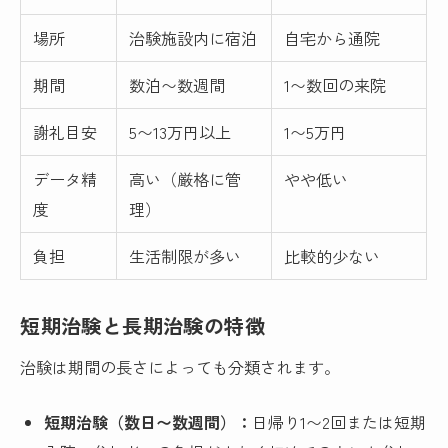
場所
治験施設内に宿泊
自宅から通院
期間
数泊〜数週間
1〜数回の来院
謝礼目安
5〜13万円以上
1〜5万円
データ精
高い（厳格に管
やや低い
度
理）
負担
生活制限が多い
比較的少ない
短期治験と長期治験の特徴
治験は期間の長さによっても分類されます。
短期治験（数日〜数週間）：
日帰り1〜2回または短期