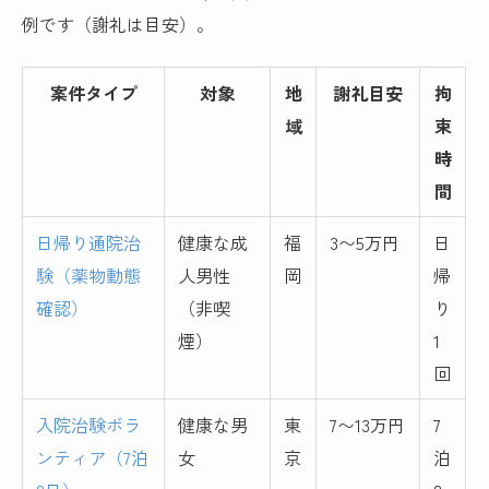
例です（謝礼は目安）。
案件タイプ
対象
地
謝礼目安
拘
域
束
時
間
日帰り通院治
健康な成
福
3〜5万円
日
験（薬物動態
人男性
岡
帰
確認）
（非喫
り
煙）
1
回
入院治験ボラ
健康な男
東
7〜13万円
7
ンティア（7泊
女
京
泊