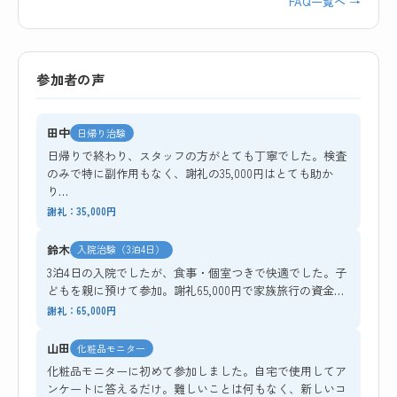
FAQ一覧へ →
参加者の声
田中
日帰り治験
日帰りで終わり、スタッフの方がとても丁寧でした。検査
のみで特に副作用もなく、謝礼の35,000円はとても助か
り…
謝礼：35,000円
鈴木
入院治験（3泊4日）
3泊4日の入院でしたが、食事・個室つきで快適でした。子
どもを親に預けて参加。謝礼65,000円で家族旅行の資金…
謝礼：65,000円
山田
化粧品モニター
化粧品モニターに初めて参加しました。自宅で使用してア
ンケートに答えるだけ。難しいことは何もなく、新しいコ