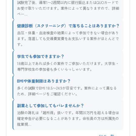
試験完了後、通常1〜2週間以内に銀行振込またはQUOカードで
お受け取りいただけます。案件によって異なりますので、詳細
ペー…
健康診断（スクリーニング）で落ちることはありますか？
血圧・体重・血液検査の結果によって参加できない場合があり
ます。落選しても交通費実費をお支払いする案件がほとんどで
す。
学生でも参加できますか？
18歳以上であれば多くの案件でご参加いただけます。大学生・
専門学校生の参加者も多くいらっしゃいます。
BMIや体重制限はありますか？
多くの試験でBMI 18.5〜24.9が目安です。案件によって異なる
ため、詳細ページをご確認ください。
副業として参加してもバレませんか？
治験の謝礼は「雑所得」扱いです。年間20万円を超える場合は
確定申告が必要になることがあります。会社員の方は所属先の
就業規…