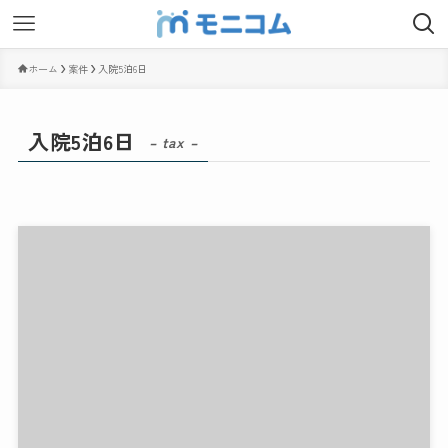
ホーム
案件
入院5泊6日
入院5泊6日
– tax –