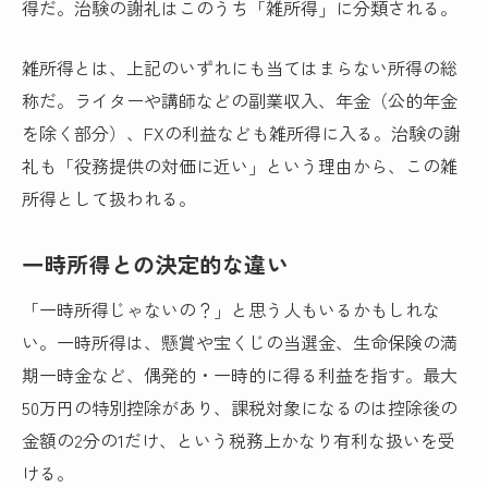
得だ。治験の謝礼はこのうち「雑所得」に分類される。
雑所得とは、上記のいずれにも当てはまらない所得の総
称だ。ライターや講師などの副業収入、年金（公的年金
を除く部分）、FXの利益なども雑所得に入る。治験の謝
礼も「役務提供の対価に近い」という理由から、この雑
所得として扱われる。
一時所得との決定的な違い
「一時所得じゃないの？」と思う人もいるかもしれな
い。一時所得は、懸賞や宝くじの当選金、生命保険の満
期一時金など、偶発的・一時的に得る利益を指す。最大
50万円の特別控除があり、課税対象になるのは控除後の
金額の2分の1だけ、という税務上かなり有利な扱いを受
ける。