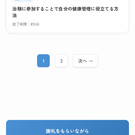
治験に参加することで自分の健康管理に役立てる方
法
読了時間：約5分
1
2
次へ →
ペ
ー
ジ
ナ
ビ
ゲ
ー
シ
ョ
ン
謝礼をもらいながら