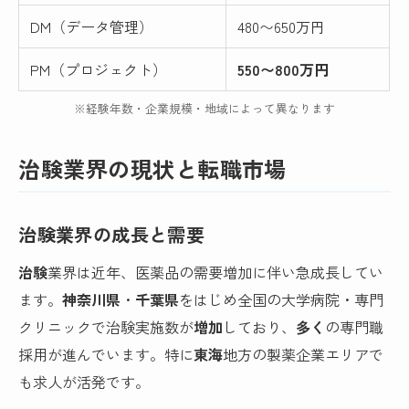
DM（データ管理）
480〜650万円
PM（プロジェクト）
550〜800万円
※経験年数・企業規模・地域によって異なります
治験業界の現状と転職市場
治験業界の成長と需要
治験
業界は近年、医薬品の需要増加に伴い急成長してい
ます。
神奈川県
・
千葉県
をはじめ全国の大学病院・専門
クリニックで治験実施数が
増加
しており、
多く
の専門職
採用が進んでいます。特に
東海
地方の製薬企業エリアで
も求人が活発です。