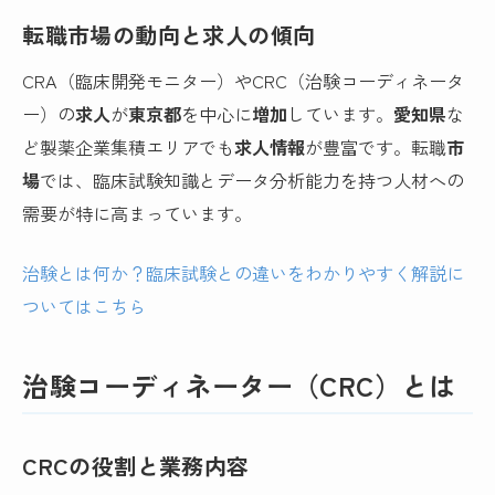
転職市場の動向と求人の傾向
CRA（臨床開発モニター）やCRC（治験コーディネータ
ー）の
求人
が
東京都
を中心に
増加
しています。
愛知県
な
ど製薬企業集積エリアでも
求人情報
が豊富です。転職
市
場
では、臨床試験知識とデータ分析能力を持つ人材への
需要が特に高まっています。
治験とは何か？臨床試験との違いをわかりやすく解説に
ついてはこちら
治験コーディネーター（CRC）とは
CRCの役割と業務内容