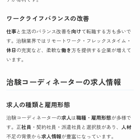
ワークライフバランスの改善
仕事
と生活のバランス改善を
向け
て転職する方も多いで
す。治験業界ではリモートワーク・フレックスタイム・
休日
の充実など、柔軟な
働き
方を提供する企業が増えて
います。
治験コーディネーターの求人情報
求人の種類と雇用形態
治験コーディネーターの
求人
は
職種
・
雇用形態
が多様で
す。正
社員
・契約社員・派遣社員と選択肢があり、
人材
不足の背景から
求人情報
が豊富になっています。