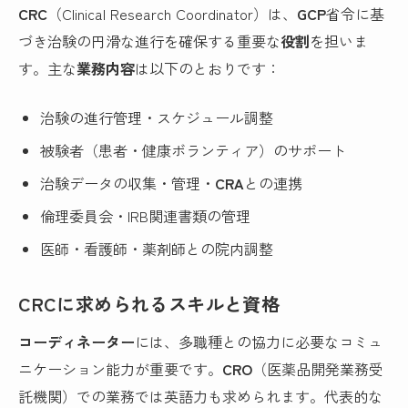
CRC
（Clinical Research Coordinator）は、
GCP
省令に基
づき治験の円滑な進行を確保する重要な
役割
を担いま
す。主な
業務内容
は以下のとおりです：
治験の進行管理・スケジュール調整
被験者（患者・健康ボランティア）のサポート
治験データの収集・管理・
CRA
との連携
倫理委員会・IRB関連書類の管理
医師・看護師・薬剤師との院内調整
CRCに求められるスキルと資格
コーディネーター
には、多職種との協力に必要なコミュ
ニケーション能力が重要です。
CRO
（医薬品開発業務受
託機関）での業務では英語力も求められます。代表的な