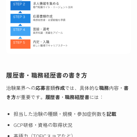
履歴書・職務経歴書の書き方
治験業界への
応募
書類
作成
では、具体的な
職務
内容・
書
き方
が重要です。
履歴書
・
職務経歴書
には：
担当した治験の種類・規模・参加症例数を
記載
GCP研修・資格の取得状況
英語力（TOEICスコアなど）