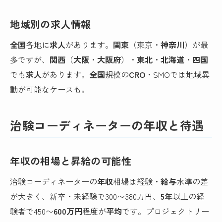
地域別の求人情報
全国
各地に
求人
があります。
関東
（東京・
神奈川
）が最
多ですが、
関西
（
大阪
・
大阪府
）・
東北
・
北海道
・
四国
でも
求人
があります。
全国
規模の
CRO
・SMOでは地域異
動が可能なケースも。
治験コーディネーターの年収と待遇
年収の相場と昇給の可能性
治験コーディネーターの
年収
相場は経験・
給与
水準の差
が大きく、新卒・未経験で300〜380万円、
5年
以上の経
験者で450〜
600万円
程度が
平均
です。プロジェクトリー