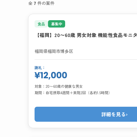
全
7
件の案件
食品
募集中
【福岡】20〜60歳 男女対象 機能性食品モニ
福岡県福岡市博多区
謝礼：
¥12,000
対象：
20〜60歳の健康な男女
期間：
自宅摂取4週間＋来院2回（各約1.5時間）
詳細を見る
›