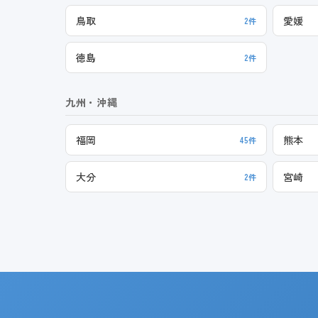
鳥取
愛媛
2件
徳島
2件
九州・沖縄
福岡
熊本
45件
大分
宮崎
2件