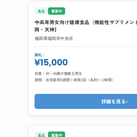
食品
募集中
中高年男女向け健康食品（機能性サプリメン
岡・天神】
福岡県福岡市中央区
謝礼：
¥15,000
対象：
40〜65歳の健康な男女
期間：
自宅服用8週間＋来院3回（各約1〜2時間）
詳細を見る
›
食品
募集中