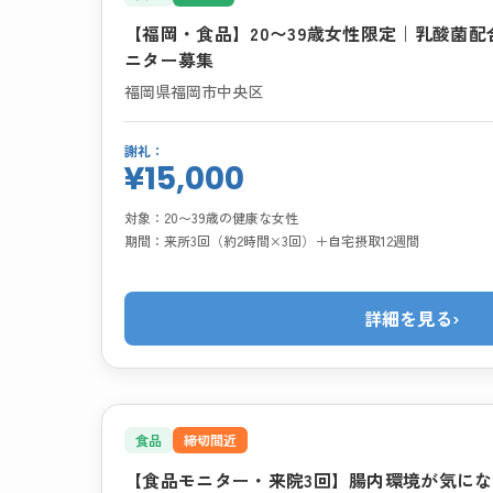
【福岡・食品】20〜39歳女性限定｜乳酸菌
ニター募集
福岡県福岡市中央区
謝礼：
¥15,000
対象：
20〜39歳の健康な女性
期間：
来所3回（約2時間×3回）＋自宅摂取12週間
詳細を見る
›
食品
締切間近
【食品モニター・来院3回】腸内環境が気に