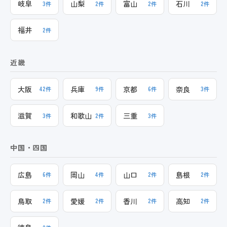
岐阜
山梨
富山
石川
3件
2件
2件
2件
福井
2件
近畿
大阪
兵庫
京都
奈良
42件
9件
6件
3件
滋賀
和歌山
三重
3件
2件
3件
中国・四国
広島
岡山
山口
島根
6件
4件
2件
2件
鳥取
愛媛
香川
高知
2件
2件
2件
2件