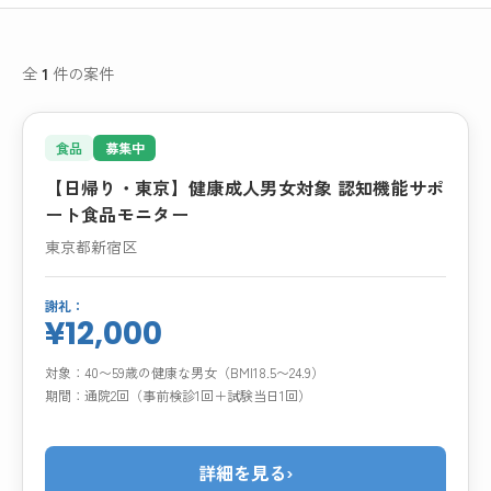
全
1
件の案件
食品
募集中
【日帰り・東京】健康成人男女対象 認知機能サポ
ート食品モニター
東京都新宿区
謝礼：
¥12,000
対象：
40〜59歳の健康な男女（BMI18.5〜24.9）
期間：
通院2回（事前検診1回＋試験当日1回）
詳細を見る
›