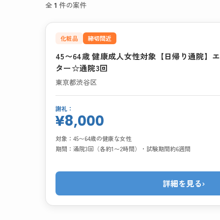
全
1
件の案件
化粧品
締切間近
45〜64歳 健康成人女性対象【日帰り通院】
ター☆通院3回
東京都渋谷区
謝礼：
¥8,000
対象：
45〜64歳の健康な女性
期間：
通院3回（各約1〜2時間）・試験期間約6週間
詳細を見る
›