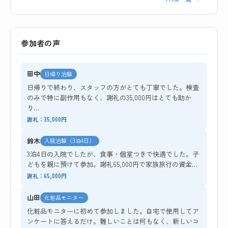
参加者の声
田中
日帰り治験
日帰りで終わり、スタッフの方がとても丁寧でした。検査
のみで特に副作用もなく、謝礼の35,000円はとても助か
り…
謝礼：35,000円
鈴木
入院治験（3泊4日）
3泊4日の入院でしたが、食事・個室つきで快適でした。子
どもを親に預けて参加。謝礼65,000円で家族旅行の資金…
謝礼：65,000円
山田
化粧品モニター
化粧品モニターに初めて参加しました。自宅で使用してア
ンケートに答えるだけ。難しいことは何もなく、新しいコ