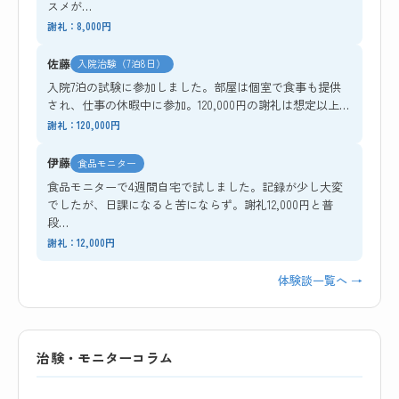
スメが…
謝礼：8,000円
佐藤
入院治験（7泊8日）
入院7泊の試験に参加しました。部屋は個室で食事も提供
され、仕事の休暇中に参加。120,000円の謝礼は想定以上…
謝礼：120,000円
伊藤
食品モニター
食品モニターで4週間自宅で試しました。記録が少し大変
でしたが、日課になると苦にならず。謝礼12,000円と普
段…
謝礼：12,000円
体験談一覧へ →
治験・モニターコラム