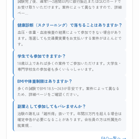
試験完了後、通常1〜2週間以内に銀行振込またはQUOカードで
お受け取りいただけます。案件によって異なりますので、詳細
ペー…
健康診断（スクリーニング）で落ちることはありますか？
血圧・体重・血液検査の結果によって参加できない場合があり
ます。落選しても交通費実費をお支払いする案件がほとんどで
す。
学生でも参加できますか？
18歳以上であれば多くの案件でご参加いただけます。大学生・
専門学校生の参加者も多くいらっしゃいます。
BMIや体重制限はありますか？
多くの試験でBMI 18.5〜24.9が目安です。案件によって異なる
ため、詳細ページをご確認ください。
副業として参加してもバレませんか？
治験の謝礼は「雑所得」扱いです。年間20万円を超える場合は
確定申告が必要になることがあります。会社員の方は所属先の
就業規…
FAQ一覧へ →