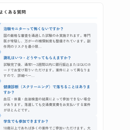
よくある質問
治験モニターって怖くないですか？
国の厳格な審査を通過した試験のみ実施されます。専門
医が常駐し、万が一の補償制度も整備されています。副
作用のリスクを最小限…
謝礼はいつ・どうやってもらえますか？
試験完了後、通常1〜2週間以内に銀行振込またはQUOカ
ードでお受け取りいただけます。案件によって異なりま
すので、詳細ペー…
健康診断（スクリーニング）で落ちることはありま
すか？
血圧・体重・血液検査の結果によって参加できない場合
があります。落選しても交通費実費をお支払いする案件
がほとんどです。
学生でも参加できますか？
18歳以上であれば多くの案件でご参加いただけます。大