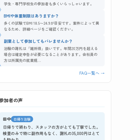
学生・専門学校生の参加者も多くいらっしゃいます。
BMIや体重制限はありますか？
多くの試験でBMI 18.5〜24.9が目安です。案件によって異
なるため、詳細ページをご確認ください。
副業として参加してもバレませんか？
治験の謝礼は「雑所得」扱いです。年間20万円を超える
場合は確定申告が必要になることがあります。会社員の
方は所属先の就業規…
FAQ一覧へ →
参加者の声
田中
日帰り治験
日帰りで終わり、スタッフの方がとても丁寧でした。
検査のみで特に副作用もなく、謝礼の35,000円はとて
も助かり…