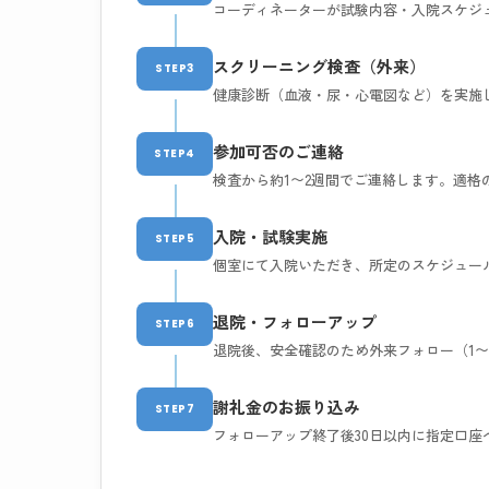
コーディネーターが試験内容・入院スケジ
スクリーニング検査（外来）
STEP3
健康診断（血液・尿・心電図など）を実施
参加可否のご連絡
STEP4
検査から約1〜2週間でご連絡します。適格
入院・試験実施
STEP5
個室にて入院いただき、所定のスケジュー
退院・フォローアップ
STEP6
退院後、安全確認のため外来フォロー（1〜
謝礼金のお振り込み
STEP7
フォローアップ終了後30日以内に指定口座