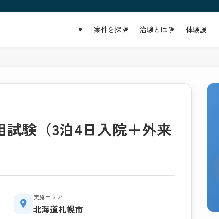
案件を探す
治験とは？
体験談
I相試験（3泊4日入院＋外来
実施エリア
北海道札幌市