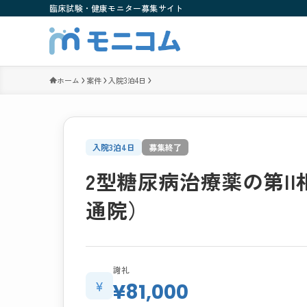
臨床試験・健康モニター募集サイト
ホーム
案件
入院3泊4日
入院3泊4日
募集終了
2型糖尿病治療薬の第I
通院）
謝礼
¥
¥81,000