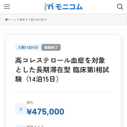
ホーム
案件
入院14泊15日
入院14泊15日
募集終了
高コレステロール血症を対象
とした長期滞在型 臨床第I相試
験（14泊15日）
謝礼
¥
¥475,000
実施エリア