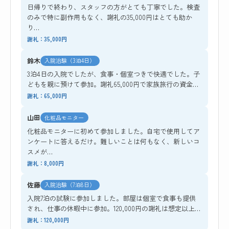
日帰りで終わり、スタッフの方がとても丁寧でした。検査
のみで特に副作用もなく、謝礼の35,000円はとても助か
り…
謝礼：35,000円
鈴木
入院治験（3泊4日）
3泊4日の入院でしたが、食事・個室つきで快適でした。子
どもを親に預けて参加。謝礼65,000円で家族旅行の資金…
謝礼：65,000円
山田
化粧品モニター
化粧品モニターに初めて参加しました。自宅で使用してア
ンケートに答えるだけ。難しいことは何もなく、新しいコ
スメが…
謝礼：8,000円
佐藤
入院治験（7泊8日）
入院7泊の試験に参加しました。部屋は個室で食事も提供
され、仕事の休暇中に参加。120,000円の謝礼は想定以上…
謝礼：120,000円