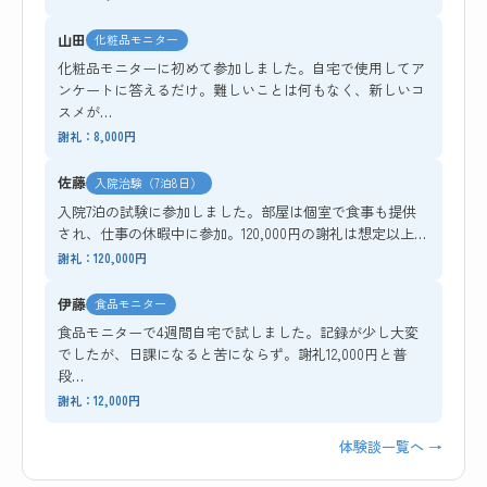
山田
化粧品モニター
化粧品モニターに初めて参加しました。自宅で使用してア
ンケートに答えるだけ。難しいことは何もなく、新しいコ
スメが…
謝礼：8,000円
佐藤
入院治験（7泊8日）
入院7泊の試験に参加しました。部屋は個室で食事も提供
され、仕事の休暇中に参加。120,000円の謝礼は想定以上…
謝礼：120,000円
伊藤
食品モニター
食品モニターで4週間自宅で試しました。記録が少し大変
でしたが、日課になると苦にならず。謝礼12,000円と普
段…
謝礼：12,000円
体験談一覧へ →