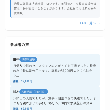
治験の謝礼は「雑所得」扱いです。年間20万円を超える場合は
確定申告が必要になることがあります。会社員の方は所属先の
就業規…
FAQ一覧へ →
参加者の声
田中
日帰り治験
日帰りで終わり、スタッフの方がとても丁寧でした。検査
のみで特に副作用もなく、謝礼の35,000円はとても助か
り…
謝礼：35,000円
鈴木
入院治験（3泊4日）
3泊4日の入院でしたが、食事・個室つきで快適でした。子
どもを親に預けて参加。謝礼65,000円で家族旅行の資金…
謝礼：65,000円