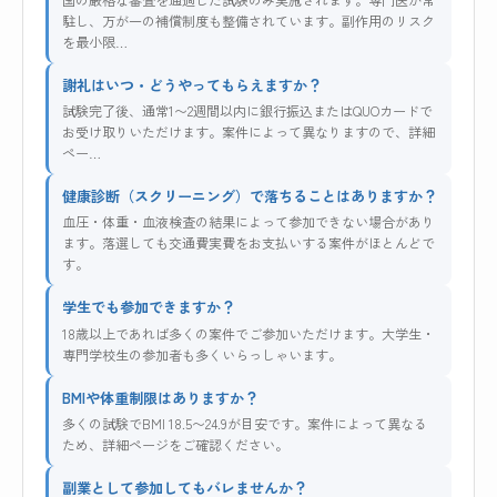
駐し、万が一の補償制度も整備されています。副作用のリスク
を最小限…
謝礼はいつ・どうやってもらえますか？
試験完了後、通常1〜2週間以内に銀行振込またはQUOカードで
お受け取りいただけます。案件によって異なりますので、詳細
ペー…
健康診断（スクリーニング）で落ちることはありますか？
血圧・体重・血液検査の結果によって参加できない場合があり
ます。落選しても交通費実費をお支払いする案件がほとんどで
す。
学生でも参加できますか？
18歳以上であれば多くの案件でご参加いただけます。大学生・
専門学校生の参加者も多くいらっしゃいます。
BMIや体重制限はありますか？
多くの試験でBMI 18.5〜24.9が目安です。案件によって異なる
ため、詳細ページをご確認ください。
副業として参加してもバレませんか？