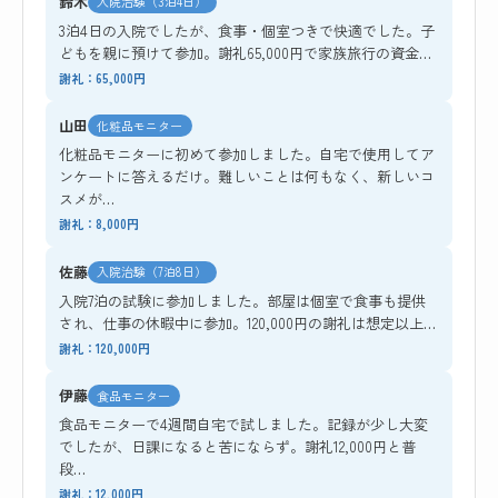
鈴木
入院治験（3泊4日）
3泊4日の入院でしたが、食事・個室つきで快適でした。子
どもを親に預けて参加。謝礼65,000円で家族旅行の資金…
謝礼：65,000円
山田
化粧品モニター
化粧品モニターに初めて参加しました。自宅で使用してア
ンケートに答えるだけ。難しいことは何もなく、新しいコ
スメが…
謝礼：8,000円
佐藤
入院治験（7泊8日）
入院7泊の試験に参加しました。部屋は個室で食事も提供
され、仕事の休暇中に参加。120,000円の謝礼は想定以上…
謝礼：120,000円
伊藤
食品モニター
食品モニターで4週間自宅で試しました。記録が少し大変
でしたが、日課になると苦にならず。謝礼12,000円と普
段…
謝礼：12,000円