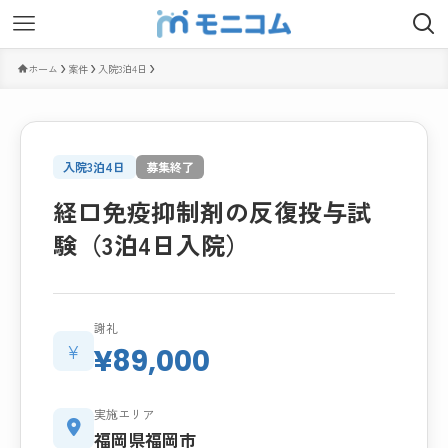
ホーム
案件
入院3泊4日
入院3泊4日
募集終了
経口免疫抑制剤の反復投与試
験（3泊4日入院）
謝礼
¥
¥89,000
実施エリア
福岡県福岡市