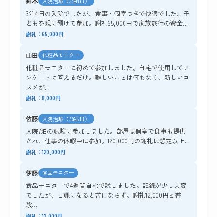
鈴木
入院治験（3泊4日）
3泊4日の入院でしたが、食事・個室つきで快適でした。子
どもを親に預けて参加。謝礼65,000円で家族旅行の資金…
謝礼：65,000円
山田
化粧品モニター
化粧品モニターに初めて参加しました。自宅で使用してア
ンケートに答えるだけ。難しいことは何もなく、新しいコ
スメが…
謝礼：8,000円
佐藤
入院治験（7泊8日）
入院7泊の試験に参加しました。部屋は個室で食事も提供
され、仕事の休暇中に参加。120,000円の謝礼は想定以上…
謝礼：120,000円
伊藤
食品モニター
食品モニターで4週間自宅で試しました。記録が少し大変
でしたが、日課になると苦にならず。謝礼12,000円と普
段…
謝礼：12,000円