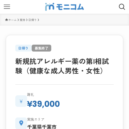
ホーム
案件
日帰り
日帰り
募集終了
新規抗アレルギー薬の第I相試
験（健康な成人男性・女性）
謝礼
¥
¥39,000
実施エリア
千葉県千葉市