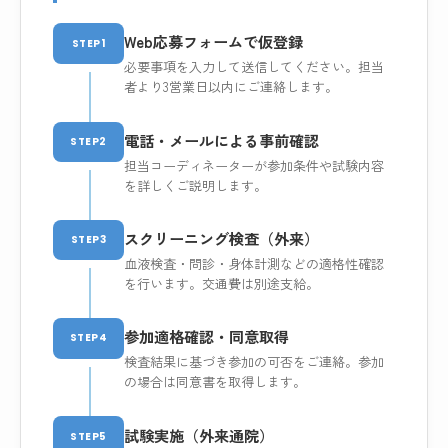
Web応募フォームで仮登録
STEP1
必要事項を入力して送信してください。担当
者より3営業日以内にご連絡します。
電話・メールによる事前確認
STEP2
担当コーディネーターが参加条件や試験内容
を詳しくご説明します。
スクリーニング検査（外来）
STEP3
血液検査・問診・身体計測などの適格性確認
を行います。交通費は別途支給。
参加適格確認・同意取得
STEP4
検査結果に基づき参加の可否をご連絡。参加
の場合は同意書を取得します。
試験実施（外来通院）
STEP5