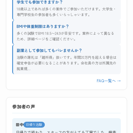
学生でも参加できますか？
18歳以上であれば多くの案件でご参加いただけます。大学生・
専門学校生の参加者も多くいらっしゃいます。
BMIや体重制限はありますか？
多くの試験でBMI 18.5〜24.9が目安です。案件によって異なる
ため、詳細ページをご確認ください。
副業として参加してもバレませんか？
治験の謝礼は「雑所得」扱いです。年間20万円を超える場合は
確定申告が必要になることがあります。会社員の方は所属先の
就業規…
FAQ一覧へ →
参加者の声
田中
日帰り治験
日帰りで終わり、スタッフの方がとても丁寧でした。検査