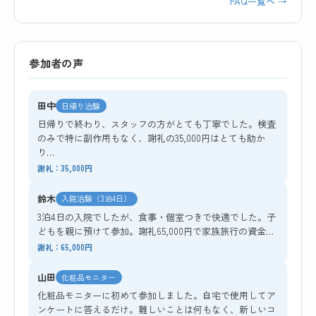
FAQ一覧へ →
参加者の声
田中
日帰り治験
日帰りで終わり、スタッフの方がとても丁寧でした。検査
のみで特に副作用もなく、謝礼の35,000円はとても助か
り…
謝礼：35,000円
鈴木
入院治験（3泊4日）
3泊4日の入院でしたが、食事・個室つきで快適でした。子
どもを親に預けて参加。謝礼65,000円で家族旅行の資金…
謝礼：65,000円
山田
化粧品モニター
化粧品モニターに初めて参加しました。自宅で使用してア
ンケートに答えるだけ。難しいことは何もなく、新しいコ