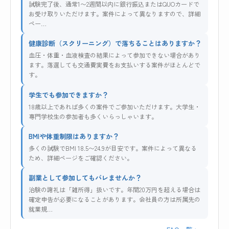
試験完了後、通常1〜2週間以内に銀行振込またはQUOカードで
お受け取りいただけます。案件によって異なりますので、詳細
ペー…
健康診断（スクリーニング）で落ちることはありますか？
血圧・体重・血液検査の結果によって参加できない場合があり
ます。落選しても交通費実費をお支払いする案件がほとんどで
す。
学生でも参加できますか？
18歳以上であれば多くの案件でご参加いただけます。大学生・
専門学校生の参加者も多くいらっしゃいます。
BMIや体重制限はありますか？
多くの試験でBMI 18.5〜24.9が目安です。案件によって異なる
ため、詳細ページをご確認ください。
副業として参加してもバレませんか？
治験の謝礼は「雑所得」扱いです。年間20万円を超える場合は
確定申告が必要になることがあります。会社員の方は所属先の
就業規…