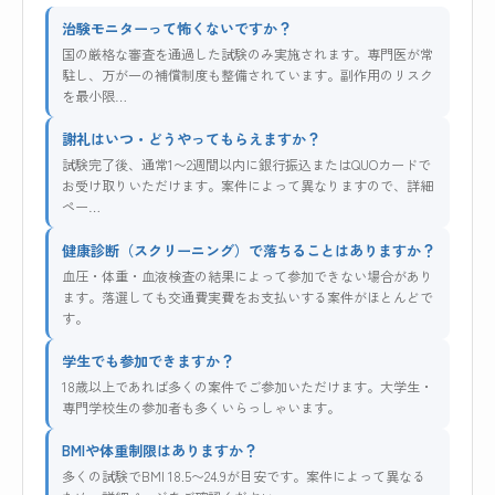
治験モニターって怖くないですか？
国の厳格な審査を通過した試験のみ実施されます。専門医が常
駐し、万が一の補償制度も整備されています。副作用のリスク
を最小限…
謝礼はいつ・どうやってもらえますか？
試験完了後、通常1〜2週間以内に銀行振込またはQUOカードで
お受け取りいただけます。案件によって異なりますので、詳細
ペー…
健康診断（スクリーニング）で落ちることはありますか？
血圧・体重・血液検査の結果によって参加できない場合があり
ます。落選しても交通費実費をお支払いする案件がほとんどで
す。
学生でも参加できますか？
18歳以上であれば多くの案件でご参加いただけます。大学生・
専門学校生の参加者も多くいらっしゃいます。
BMIや体重制限はありますか？
多くの試験でBMI 18.5〜24.9が目安です。案件によって異なる