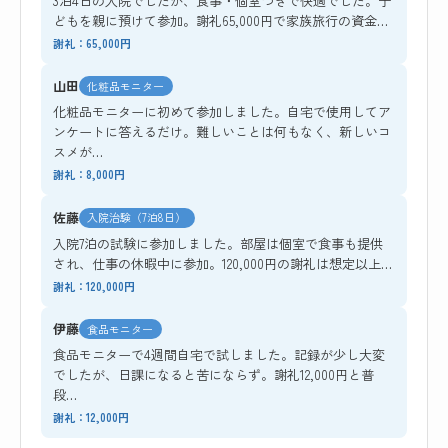
3泊4日の入院でしたが、食事・個室つきで快適でした。子
どもを親に預けて参加。謝礼65,000円で家族旅行の資金…
謝礼：65,000円
山田
化粧品モニター
化粧品モニターに初めて参加しました。自宅で使用してア
ンケートに答えるだけ。難しいことは何もなく、新しいコ
スメが…
謝礼：8,000円
佐藤
入院治験（7泊8日）
入院7泊の試験に参加しました。部屋は個室で食事も提供
され、仕事の休暇中に参加。120,000円の謝礼は想定以上…
謝礼：120,000円
伊藤
食品モニター
食品モニターで4週間自宅で試しました。記録が少し大変
でしたが、日課になると苦にならず。謝礼12,000円と普
段…
謝礼：12,000円