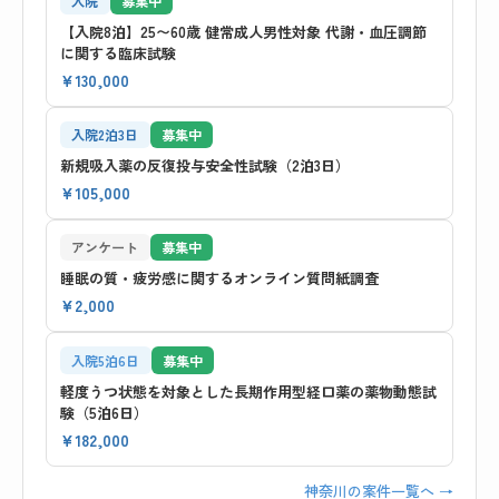
入院
募集中
【入院8泊】25〜60歳 健常成人男性対象 代謝・血圧調節
に関する臨床試験
¥130,000
入院2泊3日
募集中
新規吸入薬の反復投与安全性試験（2泊3日）
¥105,000
アンケート
募集中
睡眠の質・疲労感に関するオンライン質問紙調査
¥2,000
入院5泊6日
募集中
軽度うつ状態を対象とした長期作用型経口薬の薬物動態試
験（5泊6日）
¥182,000
神奈川の案件一覧へ →