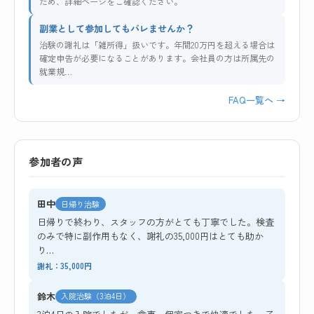
ため、詳細ページをご確認ください。
副業として参加してもバレませんか？
治験の謝礼は「雑所得」扱いです。年間20万円を超える場合は
確定申告が必要になることがあります。会社員の方は所属先の
就業規…
FAQ一覧へ →
参加者の声
田中
日帰り治験
日帰りで終わり、スタッフの方がとても丁寧でした。検査
のみで特に副作用もなく、謝礼の35,000円はとても助か
り…
謝礼：35,000円
鈴木
入院治験（3泊4日）