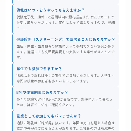
謝礼はいつ・どうやってもらえますか？
試験完了後、通常1〜2週間以内に銀行振込またはQUOカードで
お受け取りいただけます。案件によって異なりますので、詳細
ペー…
健康診断（スクリーニング）で落ちることはありますか？
血圧・体重・血液検査の結果によって参加できない場合があり
ます。落選しても交通費実費をお支払いする案件がほとんどで
す。
学生でも参加できますか？
18歳以上であれば多くの案件でご参加いただけます。大学生・
専門学校生の参加者も多くいらっしゃいます。
BMIや体重制限はありますか？
多くの試験でBMI 18.5〜24.9が目安です。案件によって異なる
ため、詳細ページをご確認ください。
副業として参加してもバレませんか？
治験の謝礼は「雑所得」扱いです。年間20万円を超える場合は
確定申告が必要になることがあります。会社員の方は所属先の