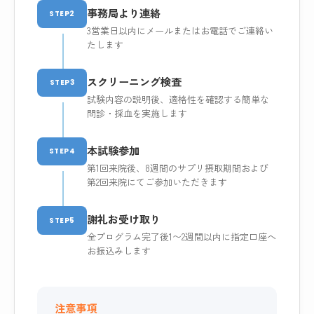
事務局より連絡
STEP2
3営業日以内にメールまたはお電話でご連絡い
たします
スクリーニング検査
STEP3
試験内容の説明後、適格性を確認する簡単な
問診・採血を実施します
本試験参加
STEP4
第1回来院後、8週間のサプリ摂取期間および
第2回来院にてご参加いただきます
謝礼お受け取り
STEP5
全プログラム完了後1〜2週間以内に指定口座へ
お振込みします
注意事項