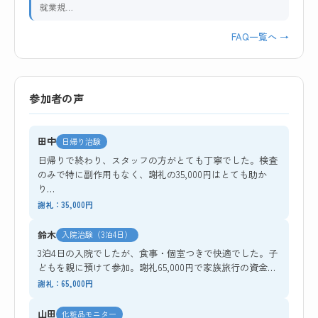
就業規…
FAQ一覧へ →
参加者の声
田中
日帰り治験
日帰りで終わり、スタッフの方がとても丁寧でした。検査
のみで特に副作用もなく、謝礼の35,000円はとても助か
り…
謝礼：35,000円
鈴木
入院治験（3泊4日）
3泊4日の入院でしたが、食事・個室つきで快適でした。子
どもを親に預けて参加。謝礼65,000円で家族旅行の資金…
謝礼：65,000円
山田
化粧品モニター