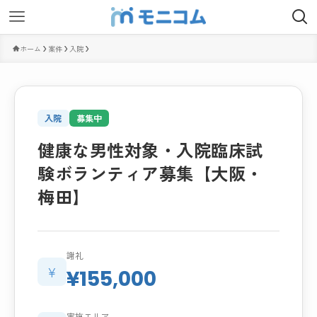
ホーム
案件
入院
入院
募集中
健康な男性対象・入院臨床試
験ボランティア募集【大阪・
梅田】
謝礼
¥
¥155,000
実施エリア