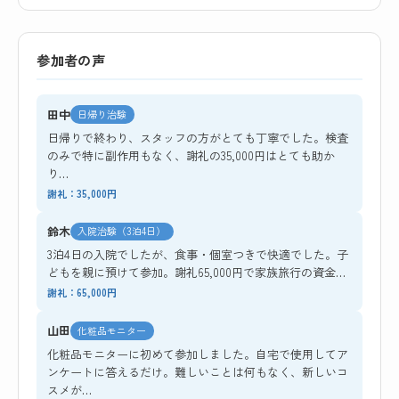
参加者の声
田中
日帰り治験
日帰りで終わり、スタッフの方がとても丁寧でした。検査
のみで特に副作用もなく、謝礼の35,000円はとても助か
り…
謝礼：35,000円
鈴木
入院治験（3泊4日）
3泊4日の入院でしたが、食事・個室つきで快適でした。子
どもを親に預けて参加。謝礼65,000円で家族旅行の資金…
謝礼：65,000円
山田
化粧品モニター
化粧品モニターに初めて参加しました。自宅で使用してア
ンケートに答えるだけ。難しいことは何もなく、新しいコ
スメが…