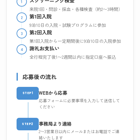
スクリーニング検査
1
来院1回・問診・採血・各種検査（約2〜3時間）
第1回入院
2
9泊10日の入院・試験プログラムに参加
第2回入院
3
第1回入院から一定期間後に9泊10日の入院参加
謝礼お支払い
4
全行程完了後1〜2週間以内に指定口座へ振込
応募後の流れ
WEBから応募
STEP1
応募フォームに必要事項を入力して送信して
ください
事務局より連絡
STEP2
2〜3営業日以内にメールまたはお電話でご連
絡いたします