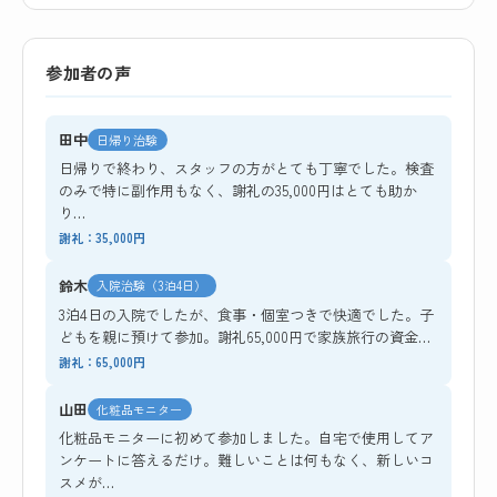
参加者の声
田中
日帰り治験
日帰りで終わり、スタッフの方がとても丁寧でした。検査
のみで特に副作用もなく、謝礼の35,000円はとても助か
り…
謝礼：35,000円
鈴木
入院治験（3泊4日）
3泊4日の入院でしたが、食事・個室つきで快適でした。子
どもを親に預けて参加。謝礼65,000円で家族旅行の資金…
謝礼：65,000円
山田
化粧品モニター
化粧品モニターに初めて参加しました。自宅で使用してア
ンケートに答えるだけ。難しいことは何もなく、新しいコ
スメが…