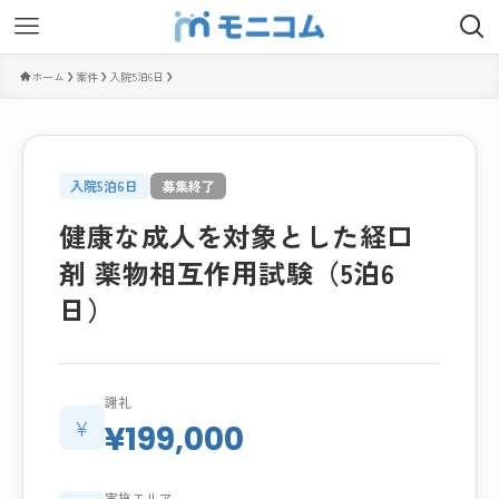
ホーム
案件
入院5泊6日
入院5泊6日
募集終了
健康な成人を対象とした経口
剤 薬物相互作用試験（5泊6
日）
謝礼
¥
¥199,000
実施エリア