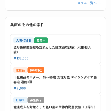
コラム一覧へ →
兵庫のその他の案件
入院4泊5日
募集中
変形性膝関節症を対象とした臨床薬理試験（4泊5日入
院）
¥138,000
化粧品
締切間近
【化粧品モニター】45〜65歳 女性対象 エイジングケア美
容液 通院3回
¥9,000
日帰り
募集終了
健康成人を対象とした経口剤の生体内動態試験（日帰り）