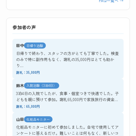
FAQ一覧へ →
参加者の声
田中
日帰り治験
日帰りで終わり、スタッフの方がとても丁寧でした。検査
のみで特に副作用もなく、謝礼の35,000円はとても助か
り…
謝礼：35,000円
鈴木
入院治験（3泊4日）
3泊4日の入院でしたが、食事・個室つきで快適でした。子
どもを親に預けて参加。謝礼65,000円で家族旅行の資金…
謝礼：65,000円
山田
化粧品モニター
化粧品モニターに初めて参加しました。自宅で使用してア
ンケートに答えるだけ。難しいことは何もなく、新しいコ