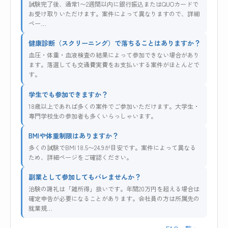
試験完了後、通常1〜2週間以内に銀行振込またはQUOカードで
お受け取りいただけます。案件によって異なりますので、詳細
ペー…
健康診断（スクリーニング）で落ちることはありますか？
血圧・体重・血液検査の結果によって参加できない場合があり
ます。落選しても交通費実費をお支払いする案件がほとんどで
す。
学生でも参加できますか？
18歳以上であれば多くの案件でご参加いただけます。大学生・
専門学校生の参加者も多くいらっしゃいます。
BMIや体重制限はありますか？
多くの試験でBMI 18.5〜24.9が目安です。案件によって異なる
ため、詳細ページをご確認ください。
副業として参加してもバレませんか？
治験の謝礼は「雑所得」扱いです。年間20万円を超える場合は
確定申告が必要になることがあります。会社員の方は所属先の
就業規…