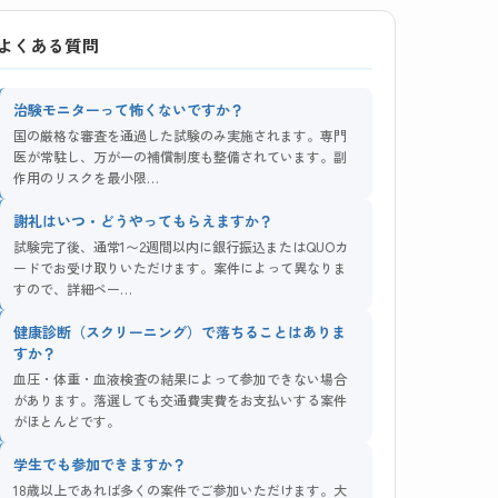
よくある質問
治験モニターって怖くないですか？
国の厳格な審査を通過した試験のみ実施されます。専門
医が常駐し、万が一の補償制度も整備されています。副
作用のリスクを最小限…
謝礼はいつ・どうやってもらえますか？
試験完了後、通常1〜2週間以内に銀行振込またはQUOカ
ードでお受け取りいただけます。案件によって異なりま
すので、詳細ペー…
健康診断（スクリーニング）で落ちることはありま
すか？
血圧・体重・血液検査の結果によって参加できない場合
があります。落選しても交通費実費をお支払いする案件
がほとんどです。
学生でも参加できますか？
18歳以上であれば多くの案件でご参加いただけます。大