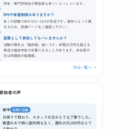
学生・専門学校生の参加者も多くいらっしゃいます。
BMIや体重制限はありますか？
多くの試験でBMI 18.5〜24.9が目安です。案件によって異
なるため、詳細ページをご確認ください。
副業として参加してもバレませんか？
治験の謝礼は「雑所得」扱いです。年間20万円を超える
場合は確定申告が必要になることがあります。会社員の
方は所属先の就業規…
FAQ一覧へ →
参加者の声
田中
日帰り治験
日帰りで終わり、スタッフの方がとても丁寧でした。
検査のみで特に副作用もなく、謝礼の35,000円はとて
も助かり…