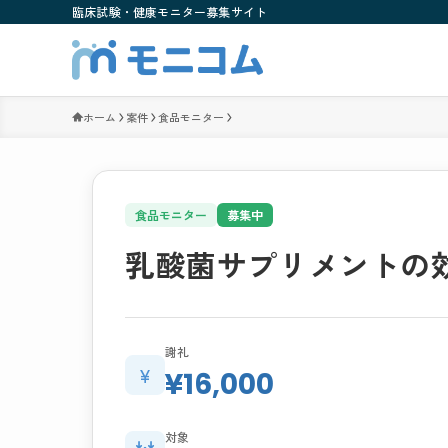
臨床試験・健康モニター募集サイト
ホーム
案件
食品モニター
食品モニター
募集中
乳酸菌サプリメントの
謝礼
¥
¥16,000
対象