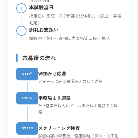
本試験当日
2
指定日に来院・約5時間の試験参加（採血・各種
測定）
謝礼お支払い
3
試験完了後1〜2週間以内に指定口座へ振込
応募後の流れ
WEBから応募
STEP1
フォームに必要事項を入力して送信
事務局より連絡
STEP2
2〜3営業日以内にメールまたはお電話でご連
絡
スクリーニング検査
STEP3
試験内容の説明後、健康診断（採血・血圧測