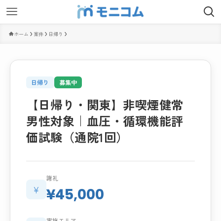
ホーム
案件
日帰り
日帰り
募集中
【日帰り・関東】非喫煙健常
男性対象｜血圧・循環機能評
価試験（通院1回）
謝礼
¥
¥45,000
実施エリア