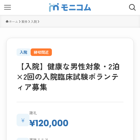
ホーム
案件
入院
入院
締切間近
【入院】健康な男性対象・2泊
×2回の入院臨床試験ボランテ
ィア募集
謝礼
¥
¥120,000
実施エリア