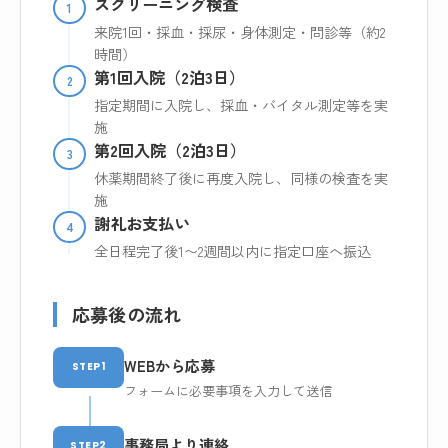
スクリーニング検査
1
来院1回・採血・採尿・身体測定・問診等（約2
時間）
第1回入院（2泊3日）
2
指定期間に入院し、採血・バイタル測定等を実
施
第2回入院（2泊3日）
3
休薬期間終了後に再度入院し、同様の検査を実
施
謝礼お支払い
4
全日程完了後1〜2週間以内に指定口座へ振込
応募後の流れ
WEBから応募
STEP1
フォームに必要事項を入力して送信
事務局より連絡
STEP2