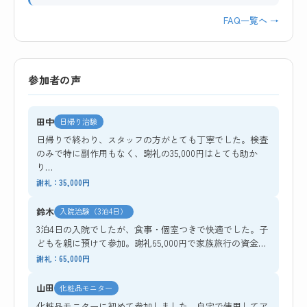
FAQ一覧へ →
参加者の声
田中
日帰り治験
日帰りで終わり、スタッフの方がとても丁寧でした。検査
のみで特に副作用もなく、謝礼の35,000円はとても助か
り…
謝礼：35,000円
鈴木
入院治験（3泊4日）
3泊4日の入院でしたが、食事・個室つきで快適でした。子
どもを親に預けて参加。謝礼65,000円で家族旅行の資金…
謝礼：65,000円
山田
化粧品モニター
化粧品モニターに初めて参加しました。自宅で使用してア