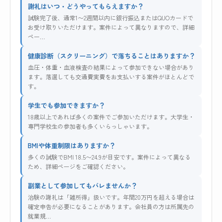
謝礼はいつ・どうやってもらえますか？
試験完了後、通常1〜2週間以内に銀行振込またはQUOカードで
お受け取りいただけます。案件によって異なりますので、詳細
ペー…
健康診断（スクリーニング）で落ちることはありますか？
血圧・体重・血液検査の結果によって参加できない場合があり
ます。落選しても交通費実費をお支払いする案件がほとんどで
す。
学生でも参加できますか？
18歳以上であれば多くの案件でご参加いただけます。大学生・
専門学校生の参加者も多くいらっしゃいます。
BMIや体重制限はありますか？
多くの試験でBMI 18.5〜24.9が目安です。案件によって異なる
ため、詳細ページをご確認ください。
副業として参加してもバレませんか？
治験の謝礼は「雑所得」扱いです。年間20万円を超える場合は
確定申告が必要になることがあります。会社員の方は所属先の
就業規…