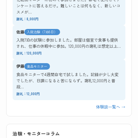
ンケートに答えるだけ。難しいことは何もなく、新しいコ
スメが…
謝礼：8,000円
佐藤
入院治験（7泊8日）
入院7泊の試験に参加しました。部屋は個室で食事も提供
され、仕事の休暇中に参加。120,000円の謝礼は想定以上…
謝礼：120,000円
伊藤
食品モニター
食品モニターで4週間自宅で試しました。記録が少し大変
でしたが、日課になると苦にならず。謝礼12,000円と普
段…
謝礼：12,000円
体験談一覧へ →
治験・モニターコラム