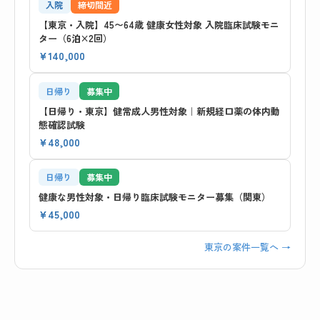
入院
締切間近
【東京・入院】45〜64歳 健康女性対象 入院臨床試験モニ
ター（6泊×2回）
¥140,000
日帰り
募集中
【日帰り・東京】健常成人男性対象｜新規経口薬の体内動
態確認試験
¥48,000
日帰り
募集中
健康な男性対象・日帰り臨床試験モニター募集（関東）
¥45,000
東京の案件一覧へ →