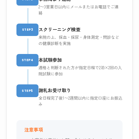
2〜3営業日以内にメールまたはお電話でご連
絡
スクリーニング検査
STEP3
来院の上、採血・採尿・身体測定・問診など
の健康診断を実施
本試験参加
STEP4
適格と判断された方が指定日程で2泊×2回の入
院試験に参加
謝礼お受け取り
STEP5
全日程完了後1〜2週間以内に指定口座にお振込
み
注意事項